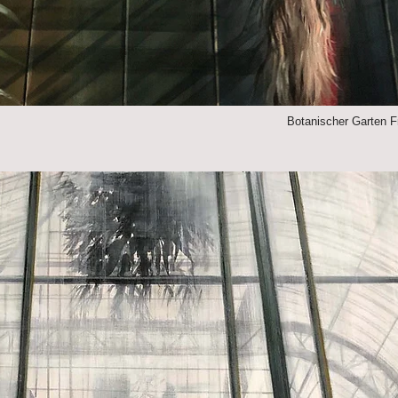
Botanischer Garten F