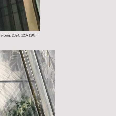
reiburg, 2024, 120x120cm