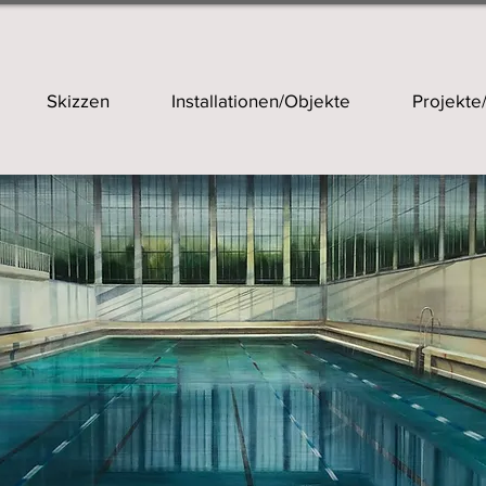
Skizzen
Installationen/Objekte
Projekte